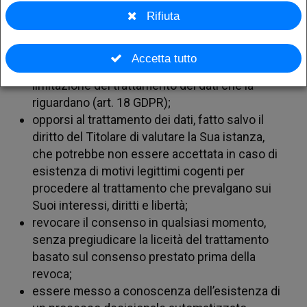
Rifiuta
dati previsto o i criteri utilizzati per determinare
tale periodo (art. 15 GDPR);
analizza
chiedere al Titolare la rettifica (art. 16 GDPR), la
Accetta tutto
cancellazione dei dati (art. 17 GDPR) o la
limitazione del trattamento dei dati che la
riguardano (art. 18 GDPR);
opporsi al trattamento dei dati, fatto salvo il
diritto del Titolare di valutare la Sua istanza,
che potrebbe non essere accettata in caso di
il
esistenza di motivi legittimi cogenti per
procedere al trattamento che prevalgano sui
Suoi interessi, diritti e libertà;
revocare il consenso in qualsiasi momento,
senza pregiudicare la liceità del trattamento
basato sul consenso prestato prima della
revoca;
essere messo a conoscenza dell’esistenza di