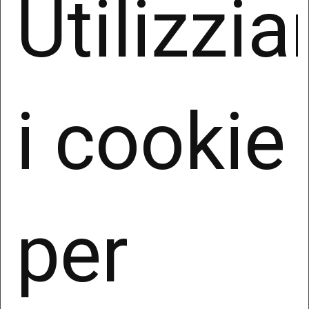
Utilizzi
numero di telefono, indirizzo e-mail e, in generale,
i Suoi dati di contatto (“Dati Comuni”).
2. Finalità e base giuridica del
trattamento
I Suoi dati personali saranno trattati nell’ambito
i cookie
della normale attività del Titolare e il trattamento
è finalizzato unicamente all’attivazione del
portale/sito web indicato in testa alla presente
informativa nonché all’invio delle newsletters
informative.
La Newsletter è distribuita a mezzo e-mail - in
per
automatico e gratuitamente - a quanti fanno
richiesta di riceverla compilando il form presente
nel sito web sopra indicato.
Il trattamento è operato per le seguenti finalità: a)
marketing e profilazione.