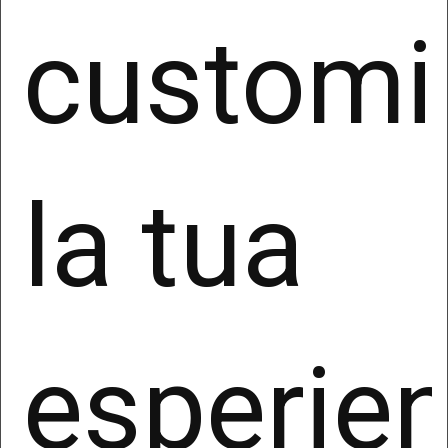
customi
La base giuridica per l’acquisizione e successivo
trattamento dei dati è, ai sensi dell’art. 6, comma
1, Lettera a), GDPR, il consenso che l’interessato
ha espresso al trattamento dei propri dati
personali per le finalità di cui sopra.
Le ricordiamo che avrà sempre la possibilità di
cancellare la Sua iscrizione attraverso il link
la tua
“cancella iscrizione” in calce alla newsletter,
revocando così il consenso prestato senza
pregiudicare la liceità del trattamento effettuato
in precedenza.
3. Natura del conferimento dei dati e
esperie
conseguenze dell’eventuale rifiuto
Il trattamento dei Suoi dati personali, per le finalità
sopra descritte, potrà essere effettuato soltanto
con il suo consenso. Il conferimento dei Suoi dati