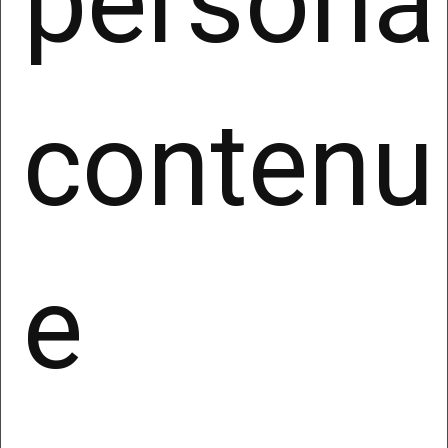
personal
alle specifiche finalità di trattamento individuate
dalla normativa applicabile.
5. Conservazione dei dati personali
contenut
I dati personali saranno conservati solo per il
tempo necessario ai fini per cui sono raccolti,
rispettando il principio di minimizzazione di cui
all’articolo 5, comma 1, lettera c) del GDPR,
nonché in esecuzione degli obblighi di legge cui
è tenuto il Titolare.
e
In particolare, gli stessi verranno conservati per
tutta la durata del rapporto e, successivamente,
per l’adempimento degli obblighi di legge (ad
esempio, obblighi fiscali) e per gli interessi
legittimi del Titolare.
6. Ambito di comunicazione dei dati
personali