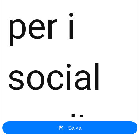
per i
I dati personali non saranno oggetto di
trasferimento verso paesi terzi rispetto all’Unione
Europea od organizzazioni internazionali.
7. Diritti dell’Interessato
Ai sensi degli articoli dal 15 al 22 del GDPR, in
qualità di Interessato ha il diritto di:
social
ottenere, da parte del Titolare, la conferma che
sia o meno in corso un trattamento di dati
personali che la riguardano e in tal caso,
ottenere l’accesso ai Suoi dati;
conoscere le finalità del trattamento, le
categorie dei dati in questione, i destinatari o le
media e
categorie di destinatari cui i dati sono stati o
saranno comunicati, in particolare se
Salva
destinatari di paesi terzi o organizzazioni
internazionali, il periodo di conservazione dei