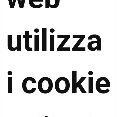
Ai sensi dell’art. 13 del Regolamento (UE)
2016/679 (“GDPR”) e della normativa europea e
nazionale, ivi compreso il Decreto Legislativo n.
196/2003, come modificato dal Decreto
utilizza
Legislativo n. 101/2018 (di seguito, “Codice
Privacy”) (“Normativa Privacy Applicabile”) il
Titolare del Trattamento dei Dati è il soggetto
indicato all'inizio di questa informativa
1. Dati personali oggetto del
trattamento
i cookie
Il Titolare tratterà i Suoi dati personali comuni,
raccolti in occasione e nell’ambito della Sua
richiesta di usufruire dei servizi offerti dal
Titolare del trattamento e, in ogni caso, da Lei
forniti via e-mail o personalmente. Rientrano nella
definizione di dati personali comuni, a titolo
esemplificativo e non esaustivo, nome, cognome,