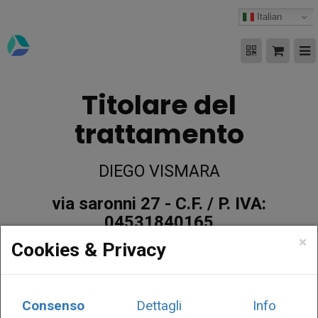
Italian
Titolare del
trattamento
DIEGO VISMARA
via saronni 27 -
C.F. / P. IVA:
04531840165
×
Cookies & Privacy
Email:
info@webitaly.eu
-
PEC:
diego_vismara@pec.it
-
Telefono:
3298957009
Consenso
Dettagli
Info