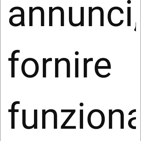
annunci,
I dati personali non saranno oggetto di diffusione,
fatta salva l’ipotesi in cui la comunicazione o
diffusione sia richiesta, in conformità alla legge,
da soggetti pubblici per finalità di difesa o di
sicurezza o di prevenzione, accertamento o
fornire
repressione di reati.
Il Titolare potrà comunicare i dati personali a
società esterne che svolgono servizi
strettamente correlati e funzionali all’attività del
Titolare, a organi della pubblica amministrazione,
autorità di pubblica sicurezza o all’autorità
funziona
giudiziaria, unicamente nei casi espressamente
previsti dalla Legge, enti previdenziali, compagnie
ed enti assicurativi eventualmente incaricati dal
Titolare, nonché per l’assolvimento di obblighi di
legge, contrattuali, amministrativi, contabili e
fiscali.