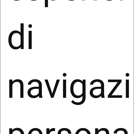
personali per le finalità sopra indicate è
facoltativo, ma in difetto non sarà possibile dare
di
esecuzione al contratto.
4. Modalità del trattamento
Il trattamento dei dati personali avverrà secondo i
principi di correttezza, liceità, trasparenza,
indispensabilità e non eccedenza rispetto alle
finalità per le quali sono raccolti, tramite supporti
navigazi
e strumenti informatici, manuali e/o telematici,
con modalità atte a garantirne la riservatezza e
sicurezza.
La disponibilità, la gestione, l’accesso, la
conservazione e la fruibilità dei dati è garantita
dall’adozione di misure tecniche e organizzative
per assicurare idonei livelli di sicurezza ai sensi
degli artt. 25 e 32 del GDPR, nonché, in relazione