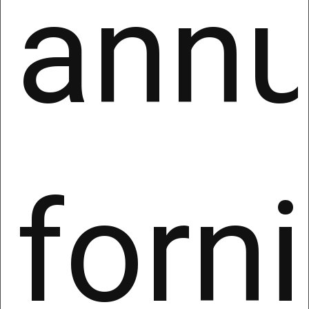
annu
Il tuo Nuovo Sito
Web
Avrai un ottimo strumento digitale
per costruire il tuo sito internet
online esattamente come piace a
forni
Google, guarda il video!
Riceverai i migliori strumenti per creare, gestire e
far crescere il tuo business online - da un
sistema completo di pagamenti/fatturazione e
contabilità a un CRM completo
Avrai
incluso aiuto e supporto dedicato a te
,
con tantissimo materiale formativo e sessioni di