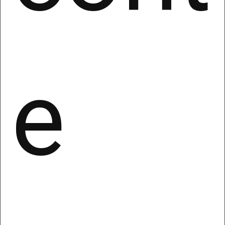
te.
Crea Siti internet super veloci e
mobile first con la nostra
piattaforma facile ed intuitiva. Non
serve essere un tecnico e non serve
e
sapere nulla di programmazione.
CMS ottimizzato per il mobile!