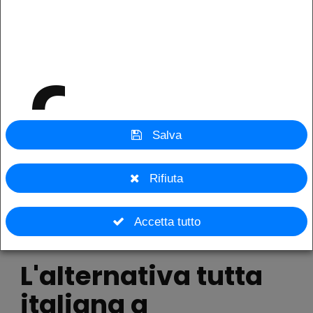
coaching individuali approfondite e costanti!
funz
Salva
Rifiuta
Accetta tutto
L'alternativa tutta
italiana a