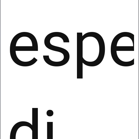
espe
di