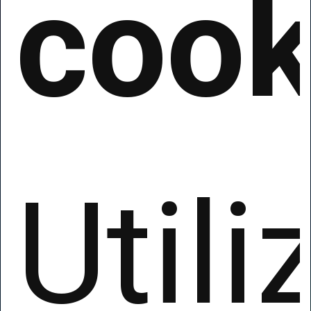
cook
Util