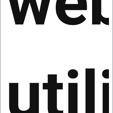
we
util