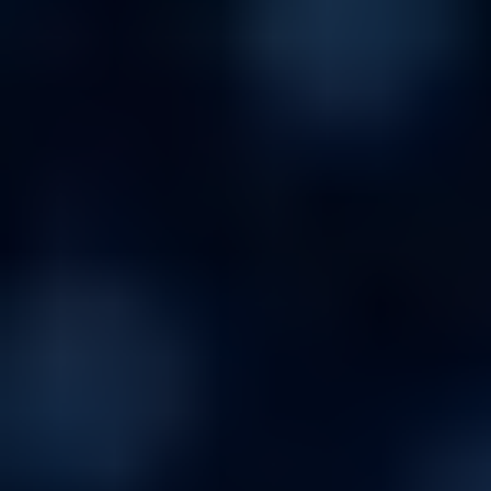
soc
me