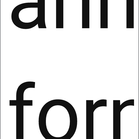
ann
for