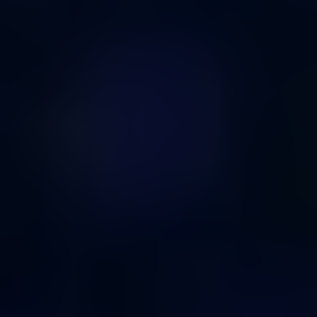
traf
Con