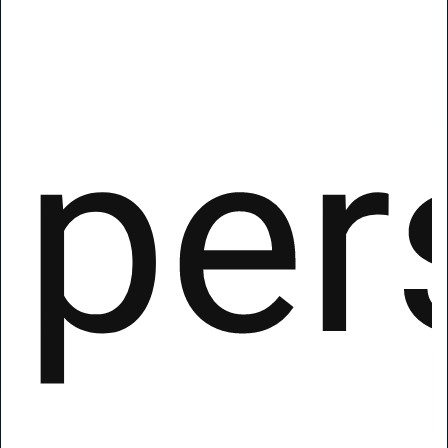
per
La libertà di
creare
siti web
straordinari