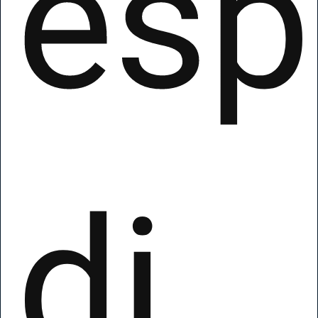
esp
di