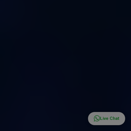
tuo
util
Live Chat