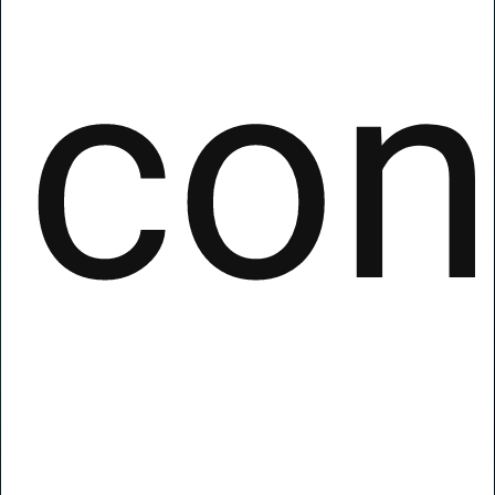
Il tuo flusso di entrate ricorrenti a vita
con
sviluppando siti web,
e-commerce e molto altro in tutta
semplicità!
Hai un Agenzia?
Hai un Attività?