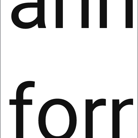
ann
for