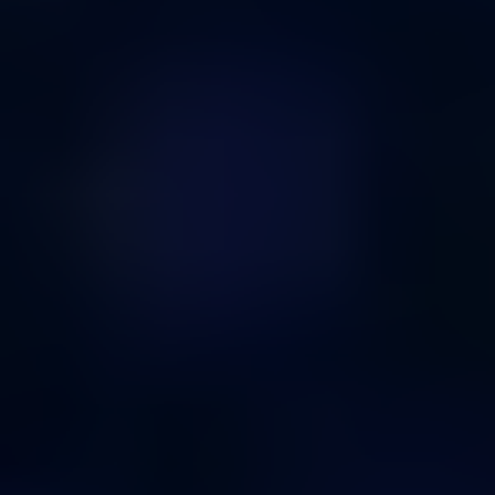
traf
Con