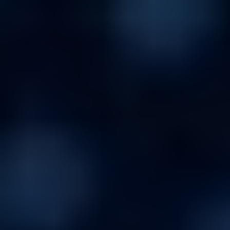
soc
me