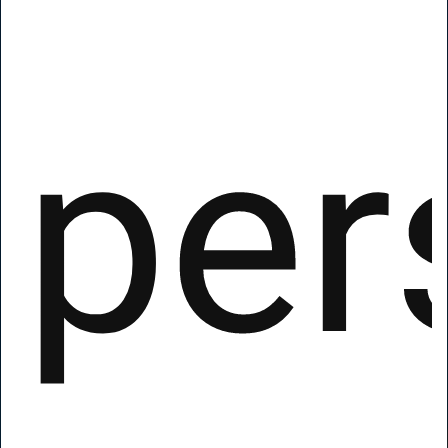
per
Hai una
Web
Agency
?
Sei nel Posto Giusto!
Una piattaforma Ai creata
appositamente per le Agenzie Web e