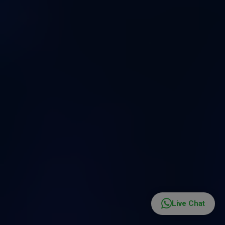
tuo
util
Live Chat