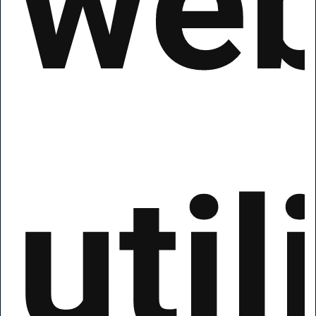
we
util