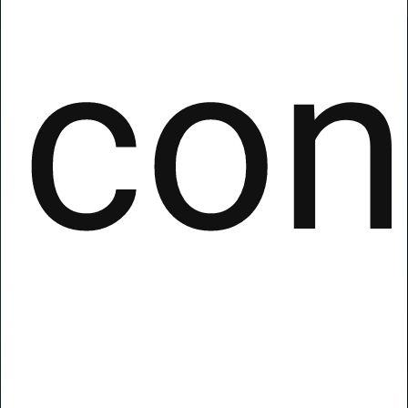
Social Media Manager.
con
Aumenta i tuoi profitti con il "done
for you".
Partecipa al Webinar
Scopri di più