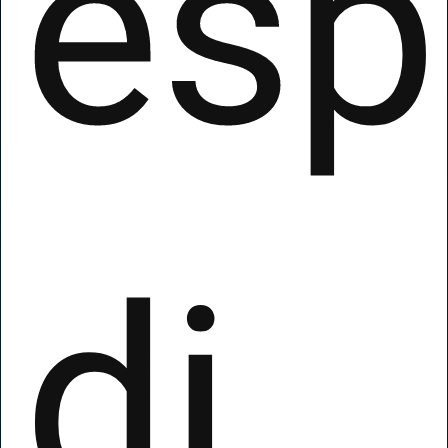
esp
di