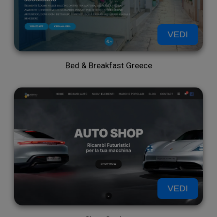
anal
VEDI
Bed & Breakfast Greece
il
VEDI