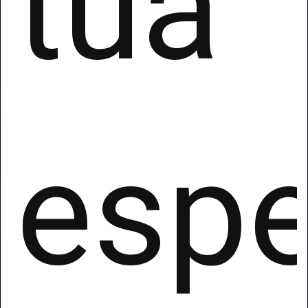
tua
espe