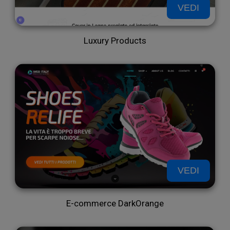
soci
VEDI
Luxury Products
med
VEDI
E-commerce DarkOrange