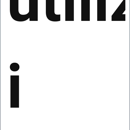
utili
i