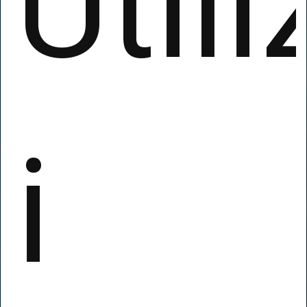
Util
Template già
i
pronti
Più di 200 template gratuiti