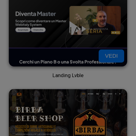
info
VEDI
sul
Landing Lvble