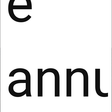
e
trovi il tuo ? Lo creiamo!
Coloro che acquistano un piano possono creare i
propri siti internet e utilizzarli per creare i siti web
mobile first per i propri clienti. Prendi i nostri
template gretuiti, clonali oppure crea il tuo
modello!
annu
Una vasta galleria
di template!
Stile WordPress
zero problemi e
complicazioni.