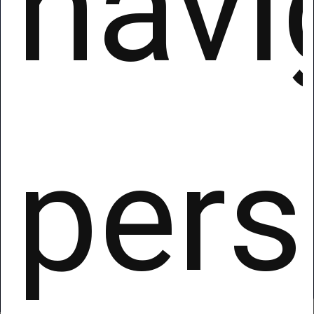
navi
pers