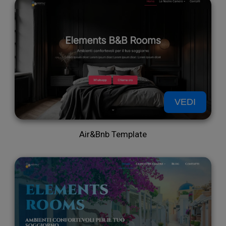
e
VEDI
Air&Bnb Template