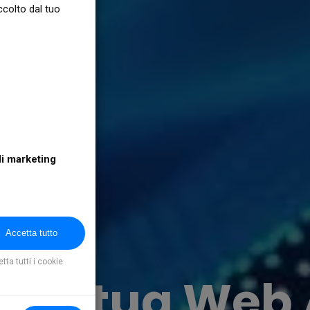
ccolto dal tuo
i marketing
targeting sono
te usati per
bblicità in linea
interessi
Accetta tutto
tta tutti i cookie
a la tua Web