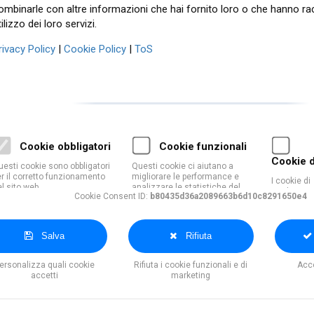
ombinarle con altre informazioni che hai fornito loro o che hanno ra
ilizzo dei loro servizi.
rivacy Policy
|
Cookie Policy
|
ToS
Cookie obbligatori
Cookie funzionali
Cookie d
esti cookie sono obbligatori
Questi cookie ci aiutano a
r il corretto funzionamento
migliorare le performance e
I cookie di
l sito web.
analizzare le statistiche del
marketing/
Cookie Consent ID:
b80435d36a2089663b6d10c8291650e4
sito
generalmen
mostrare pu
con i tuoi 
Salva
Rifiuta
ersonalizza quali cookie
Rifiuta i cookie funzionali e di
Acce
accetti
marketing
Cre