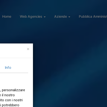
Home
Web Agencies
Aziende
Pubblica Amminist
×
Info
, personalizzare
 il nostro
ito con i nostri
li potrebbero